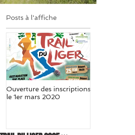
Posts à l'affiche
Ouverture des inscriptions
Un très beau 
le 1er mars 2020
Weo Picardie s
du Liger