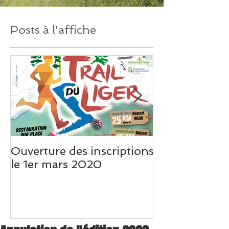
Posts à l'affiche
Ouverture des inscriptions
Un très beau 
le 1er mars 2020
Weo Picardie s
du Liger