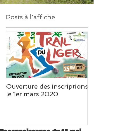
Posts à l'affiche
Ouverture des inscriptions
Un très beau 
le 1er mars 2020
Weo Picardie s
du Liger