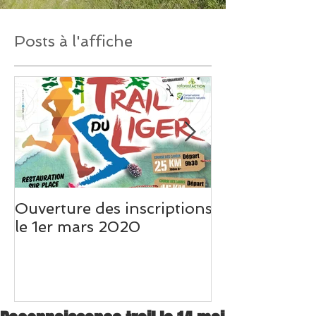
Posts à l'affiche
Ouverture des inscriptions
Un très beau 
le 1er mars 2020
Weo Picardie s
du Liger