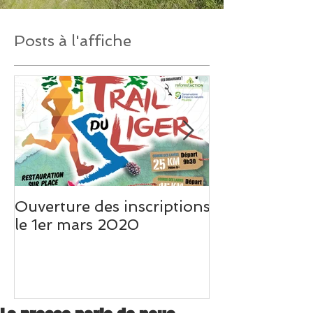
Posts à l'affiche
Ouverture des inscriptions
Un très beau 
le 1er mars 2020
Weo Picardie s
du Liger