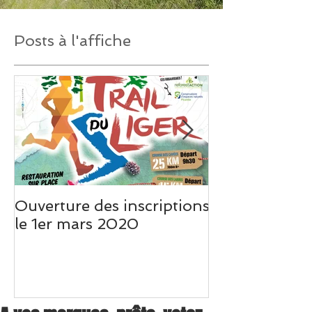
Posts à l'affiche
Ouverture des inscriptions
Un très beau 
le 1er mars 2020
Weo Picardie s
du Liger