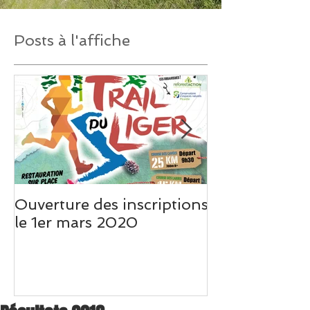
Posts à l'affiche
Ouverture des inscriptions
Un très beau 
le 1er mars 2020
Weo Picardie s
du Liger