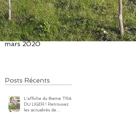
Ouverture des
Un très beau
inscriptions le 1er
reportage de Weo
mars 2020
Picardie sur le Trail
du Liger
Posts Récents
L'affiche du 8ieme TRAIL
DU LIGER ! Retrouvez
les actualités de
l'évènement trail de la
région sur notre page
Facebook et Instagram!